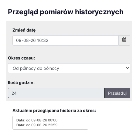
0.5m
384.5m
Czas
0m
384m
00:00
08:00
16:00
23:59
09-08-26
09-08-26
09-08-26
09-08-26
Wysokość lustra wody
Poziom ostrzegawczy
Poziom alarmowy
Wykres historii pomiarów w czasie oraz prognoza
Przegląd pomiarów historycznych
Zmień datę
Okres czasu: