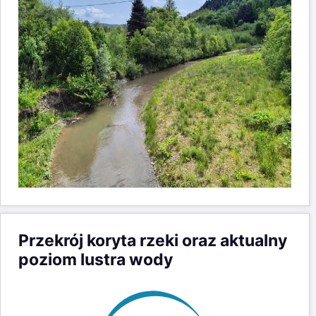
Przekrój koryta rzeki oraz aktualny
poziom lustra wody
8m
392m
Florynka - rz. Biała
h = 21cm, d = -1cm
7m
391m
npm = 384.21m
09-08-26 16:00
6m
390m
5m
389m
Wysokość (m npm)
Wysokość (m)
4m
388m
3m
387m
2m
386m
1m
385m
(m)