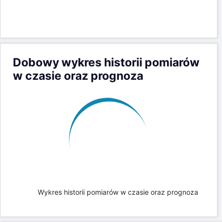
09-08-26 10:00
22
0
09-08-26 09:00
22
0
09-08-26 08:00
22
0
Dobowy wykres historii pomiarów
w czasie oraz prognoza
Florynka - rz. Biała - wysokość lustra wody
4m
388m
Prognoza
Wysokość lustra wody (m)
Wysokość lustra wody (m npm)
3.5m
387.5m
3m
387m
2.5m
386.5m
2m
386m
1.5m
385.5m
1m
385m