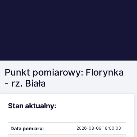
Stan aktualny:
Wysokość lustra wody -
brak stanów
ostrzegawczych i alarmowych
Komunikat testowy.
Data pomiaru:
2026-08-09 18:00:00
Stan lustra wody:
Poniżej stanu
ostrzegawczego
Wysokość lustra wody:
21 cm
Przyrost od ostatniego
-1 cm
pomiaru:
Wysokość nad
384.27 m
poziomem morza: