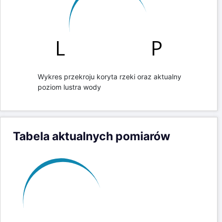
0m
384m
0
20
40
60
80
100
120
140
Wykres przekroju koryta rzeki oraz aktualny
poziom lustra wody
Tabela aktualnych pomiarów
Data pomiaru
Wysokość
Przyrost
dd-mm-yy hh:mm
lustra (cm)
(cm)
09-08-26 16:00
21
-1
09-08-26 15:00
22
0
09-08-26 14:00
22
0
09-08-26 13:00
22
0
09-08-26 12:00
22
0
09-08-26 11:00
22
0