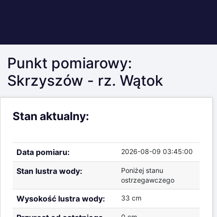
Stan lustra wody:
Poniżej stanu
ostrzegawczego
Wysokość lustra wody:
33 cm
Przyrost od ostatniego
0 cm
pomiaru:
Wysokość nad
219.43 m
poziomem morza:
Aktualne pomiary poziomu lustra wody
Zdjęcie punktu
1
pomiarowego: