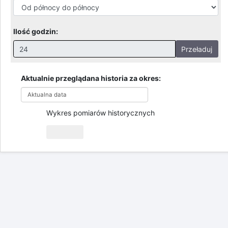
Przegląd pomiarów historycznych
Zmień datę
Okres czasu:
Ilość godzin:
Przeładuj
Nieprawidłowa wartość. Prawidłowe wartości to:
Godziny: 1-168, Dni: 1-30, Miesiące: 1 - 2
Aktualnie przeglądana historia za okres:
Aktualna data