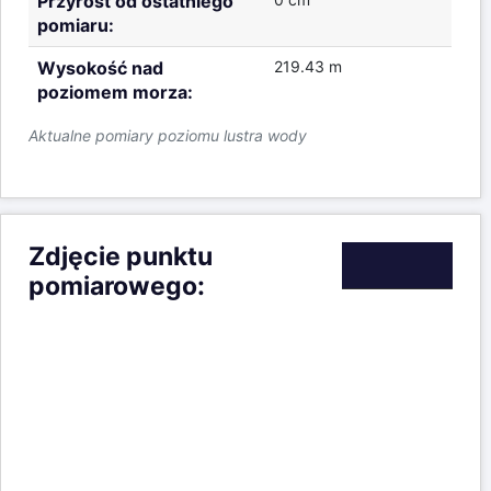
Przekrój koryta rzeki oraz aktualny
poziom lustra wody