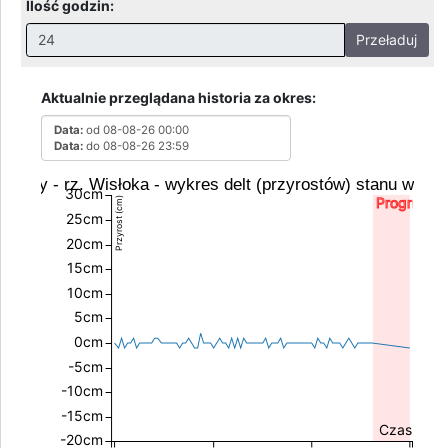
Ilość godzin:
Przeładuj
Nieprawidłowa wartość. Prawidłowe wartości to:
Godziny: 1-168, Dni: 1-30, Miesiące: 1 - 2
Aktualnie przeglądana historia za okres:
Data:
od 08-08-26 00:00
Data:
do 08-08-26 23:59
Kąty - rz. Wisłoka - wykres delt (przyrostów) stanu wody
30cm
Prognoza
Przyrost (cm)
25cm
20cm
15cm
10cm
5cm
0cm
-5cm
-10cm
-15cm
Czas
-20cm