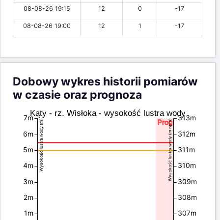
08-08-26 19:15
12
0
-17
08-08-26 19:00
12
1
-17
Dobowy wykres historii pomiarów
w czasie oraz prognoza
Kąty - rz. Wisłoka - wysokość lustra wody
7m
313m
Prognoza
Wysokość lustra wody (m)
Wysokość lustra wody (m npm)
6m
312m
5m
311m
4m
310m
3m
309m
2m
308m
1m
307m