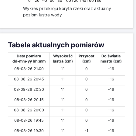
0
20
40
60
80
100
120
140
160
180
Wykres przekroju koryta rzeki oraz aktualny
poziom lustra wody
Tabela aktualnych pomiarów
Data pomiaru
Wysokość
Przyrost
Do światła
dd-mm-yy hh:mm
lustra (cm)
(cm)
mostu (cm)
08-08-26 21:00
11
0
-16
08-08-26 20:45
11
0
-16
08-08-26 20:30
11
0
-16
08-08-26 20:15
11
0
-16
08-08-26 20:00
11
0
-16
08-08-26 19:45
11
0
-16
08-08-26 19:30
11
-1
-16