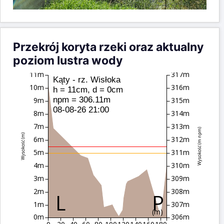
Przekrój koryta rzeki oraz aktualny
poziom lustra wody
11m
317m
Kąty - rz. Wisłoka
10m
316m
h = 11cm, d = 0cm
npm = 306.11m
9m
315m
08-08-26 21:00
8m
314m
7m
313m
Wysokość (m npm)
Wysokość (m)
6m
312m
5m
311m
4m
310m
3m
309m
2m
308m
1m
307m
(m)
0m
306m