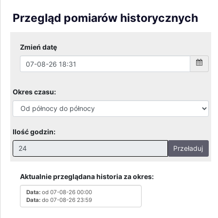
Przegląd pomiarów historycznych
Zmień datę
Okres czasu:
Ilość godzin:
Przeładuj
Nieprawidłowa wartość. Prawidłowe wartości to:
Godziny: 1-168, Dni: 1-30, Miesiące: 1 - 2
Aktualnie przeglądana historia za okres:
Data:
od 07-08-26 00:00
Data:
do 07-08-26 23:59