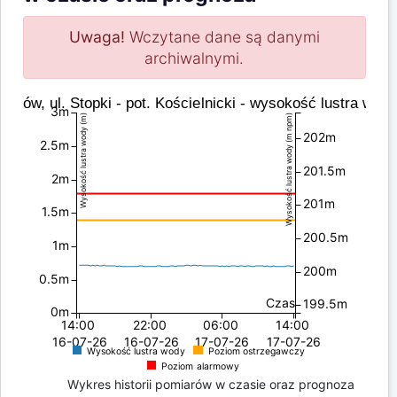
Uwaga!
Wczytane dane są danymi
archiwalnymi.
raków, ul. Stopki - pot. Kościelnicki - wysokość lustra wody
3m
Wysokość lustra wody (m)
Wysokość lustra wody (m npm)
202m
2.5m
201.5m
2m
201m
1.5m
200.5m
1m
200m
0.5m
Czas
199.5m
0m
14:00
22:00
06:00
14:00
16-07-26
16-07-26
17-07-26
17-07-26
Wysokość lustra wody
Poziom ostrzegawczy
Poziom alarmowy
Wykres historii pomiarów w czasie oraz prognoza