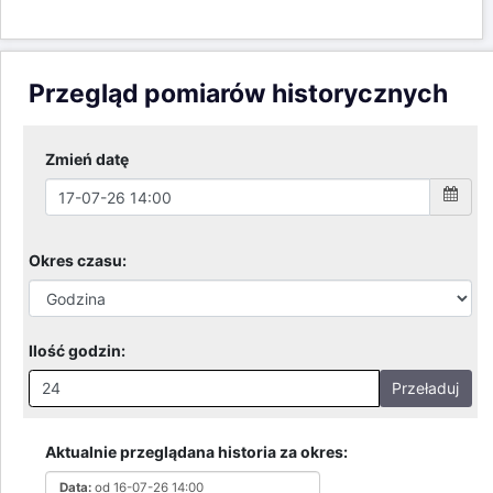
Przegląd pomiarów historycznych
Zmień datę
Okres czasu:
Ilość godzin:
Przeładuj
Nieprawidłowa wartość. Prawidłowe wartości to:
Godziny: 1-168, Dni: 1-30, Miesiące: 1 - 2
Aktualnie przeglądana historia za okres:
Data:
od 16-07-26 14:00