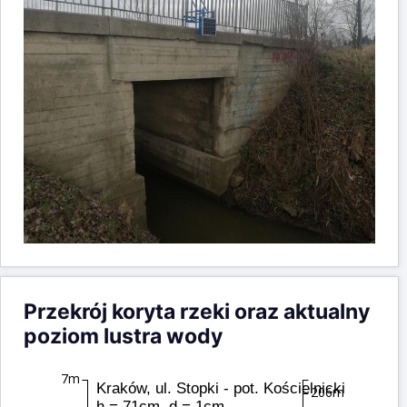
Przekrój koryta rzeki oraz aktualny
poziom lustra wody
7m
Kraków, ul. Stopki - pot. Kościelnicki
206m
h = 71cm, d = 1cm