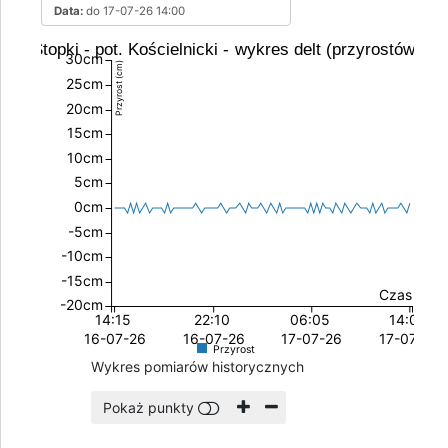
Data:
do 17-07-26 14:00
 ul. Stopki - pot. Kościelnicki - wykres delt (przyrostów) s
30cm
Przyrost (cm)
25cm
20cm
15cm
10cm
5cm
0cm
-5cm
-10cm
-15cm
Czas
-20cm
14:15
22:10
06:05
14:00
16-07-26
16-07-26
17-07-26
17-07-26
Przyrost
Wykres pomiarów historycznych
Pokaż punkty