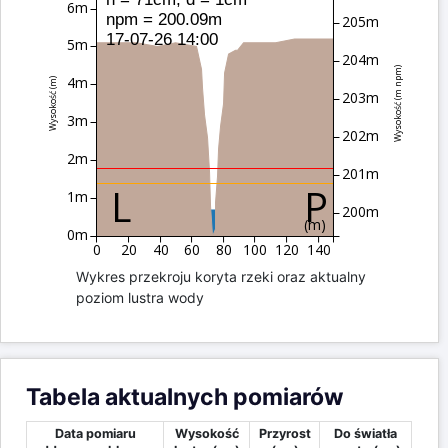
6m
npm = 200.09m
205m
17-07-26 14:00
5m
204m
Wysokość (m npm)
4m
Wysokość (m)
203m
3m
202m
2m
201m
1m
200m
(m)
0m
0
20
40
60
80
100
120
140
Wykres przekroju koryta rzeki oraz aktualny
poziom lustra wody
Tabela aktualnych pomiarów
Data pomiaru
Wysokość
Przyrost
Do światła