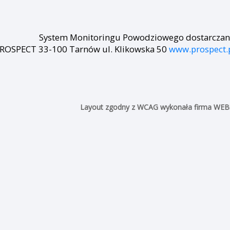
Przeładuj
Nieprawidłowa wartość.
Prawidłowe wartości to:
oria za okres:
Godziny: 1-168, Dni: 1-30,
Miesiące: 1 - 2
Tarnów,ul.Przemyslowa - rz. Wątok - wykres delt (prz
Prognoza
00
04:00
06:00
08:00
10:00
12:00
14