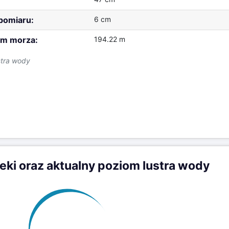
2026-08-07 07:00:00
Poniżej stanu ostrzegawczego
47 cm
 pomiaru:
6 cm
m morza:
194.22 m
stra wody
zeki oraz aktualny poziom lustra wody
201m
slowa - rz. Wątok
cm
200m
199m