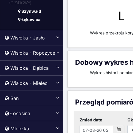
(OPADOWE)
5m
Wysokość (m)
Szynwałd
4m
Łękawica
3m
2m
Wisłoka - Jasło
1m
Wisłoka - Ropczyce
0m
0
5
10
Wisłoka - Dębica
Wykres przekroju kory
Wisłoka - Mielec
San
Dobowy wykres hi
Łososina
4m
Mleczka
3.5m