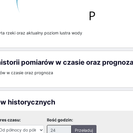
Wysok
198m
197m
196m
195m
194m
(m)
193m
15
20
25
30
35
40
45
50
ta rzeki oraz aktualny poziom lustra wody
storii pomiarów w czasie oraz prognoz
Tarnów,ul.Przemyslowa - rz. Wątok - wysokość l
Prognoza