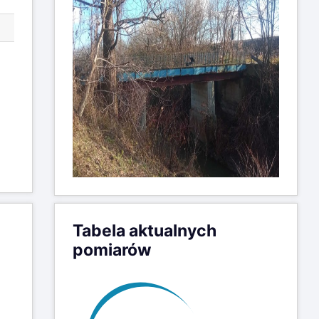
Tabela aktualnych
pomiarów
Data pomiaru
Wysokość
Przyrost
dd-mm-yy hh:mm
lustra (cm)
(cm)
07-08-26 05:00
38
0