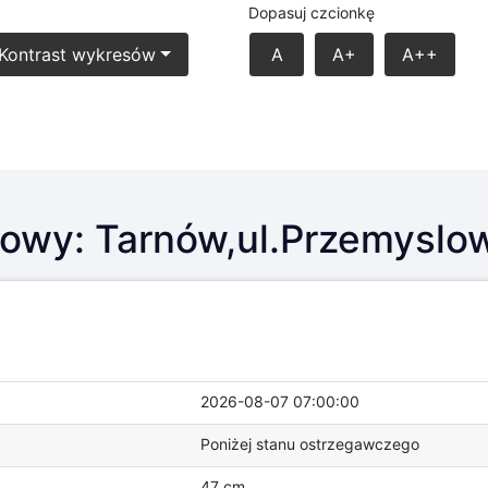
Dopasuj czcionkę
Kontrast wykresów
A
A+
A++
owy: Tarnów,ul.Przemyslow
wody -
brak stanów ostrzegawczych i