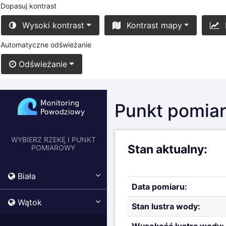
Dopasuj kontrast
Wysoki kontrast
Kontrast mapy
Automatyczne odświeżanie
Odświeżanie
Punkt pomiar
WYBIERZ RZEKĘ I PUNKT
Stan aktualny:
POMIAROWY
Wysokość lustra 
Biała
alarmowych
Komunikat testowy.
Wątok