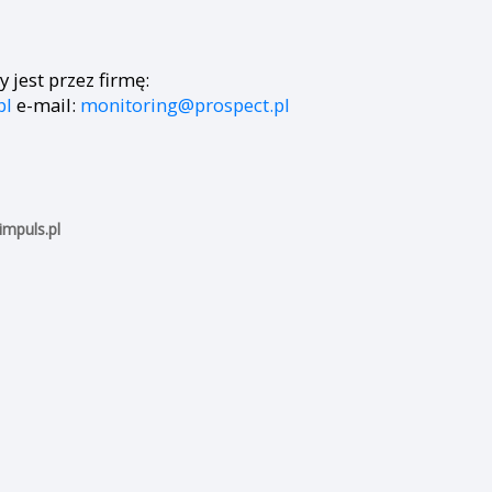
yrostów) stanu wody
Czas
:00
16:00
18:00
20:00
22:00
23:59