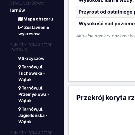
Data pomiaru:
STACJA BAZOWA:
Tarnów
Stan lustra wody:
Mapa obszaru
Wysokość lustra wody:
Zestawienie
wykresów
Przyrost od ostatniego
PUNKTY POMIAROWE
Wysokość nad poziome
(WODNE)
Skrzyszów
Aktualne pomiary poziomu lu
Tarnów,ul.
Tuchowska -
Wątok
Tarnów,ul.
Przemysłowa -
Przekrój koryta r
Wątok
8m
Tarnów,ul.
Tarnów,ul.Przemy
h = 38cm, d = 0
Jagiellońska -
7m
npm = 193.38m
Wątok
6m
07-08-26 05:00
PUNKTY POMIAROWE