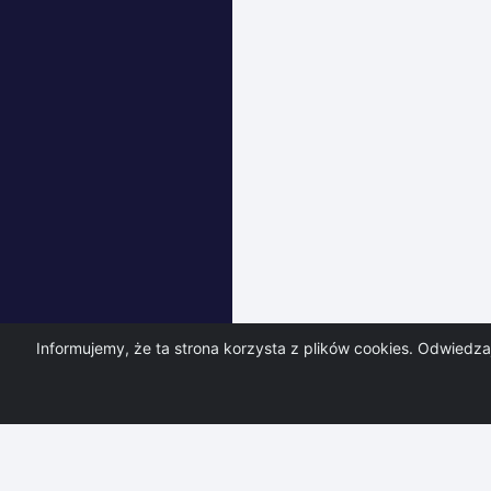
07-08-26
07-0
Wykres pomiarów h
Pokaż punkty
RWD P
Informujemy, że ta strona korzysta z plików cookies. Odwiedz