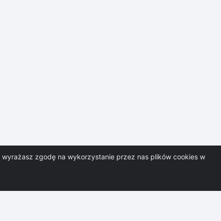
08-26
07-08-26
07-08-26
07-08-26
07-08-26
07-08-26
jest przez firmę:
pl
e-mail:
monitoring@prospect.pl
i, wyrażasz zgodę na wykorzystanie przez nas plików cookies w
mpuls.pl