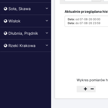
Wysokość lustra wody (m)
3m
Soła, Skawa
2.5m
Wisłok
2m
1.5m
Dłubnia, Prądnik
1m
0.5m
Rzeki Krakowa
0m
00:00
02:00
07-08-26
07-08-26
Wykres historii pomia
Przegląd pomiar
Zmień datę
Ok