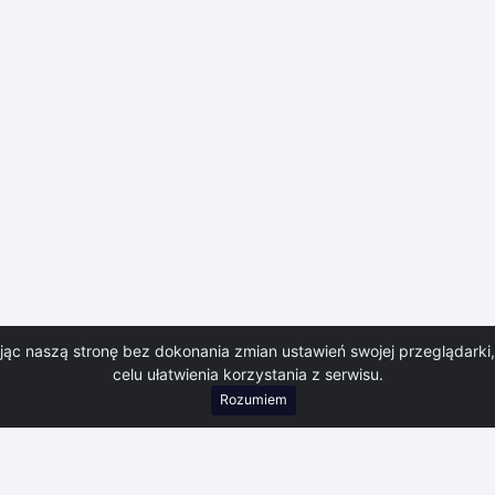
8-26
07-08-26
07-08-26
07-08-26
07-08-26
07-08-26
07-
Przyrost
istorycznych
System Monitoringu Powodziowego dostarczany 
ROSPECT 33-100 Tarnów ul. Klikowska 50
www.prospect.
ając naszą stronę bez dokonania zmian ustawień swojej przeglądark
celu ułatwienia korzystania z serwisu.
Layout zgodny z WCAG wykonała firma
WEBi
Rozumiem