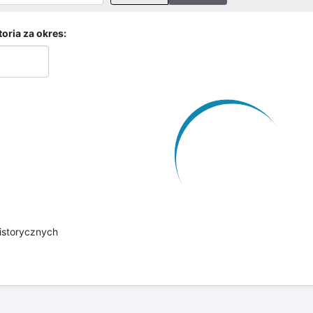
04:00
06:00
08:00
10:00
12:00
14:00
1
07-08-26
07-08-26
07-08-26
07-08-26
07-08-26
07-08-26
07
Wysokość lustra wody
Poziom ostrzegawczy
Pozi
rów w czasie oraz prognoza
ów historycznych
res czasu:
Ilość godzin: