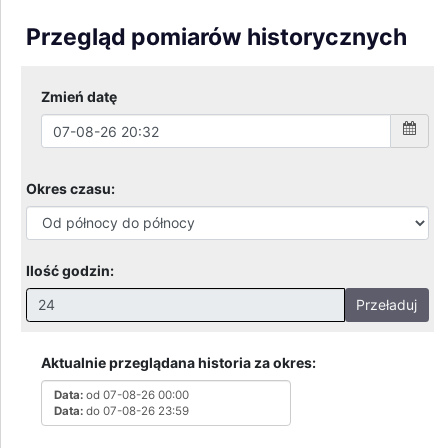
Przegląd pomiarów historycznych
Zmień datę
Okres czasu:
Ilość godzin:
Przeładuj
Nieprawidłowa wartość. Prawidłowe wartości to:
Godziny: 1-168, Dni: 1-30, Miesiące: 1 - 2
Aktualnie przeglądana historia za okres:
Data:
od 07-08-26 00:00
Data:
do 07-08-26 23:59