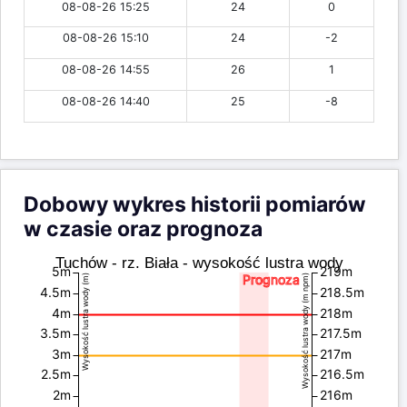
08-08-26 15:25
24
0
08-08-26 15:10
24
-2
08-08-26 14:55
26
1
08-08-26 14:40
25
-8
Dobowy wykres historii pomiarów
w czasie oraz prognoza
Tuchów - rz. Biała - wysokość lustra wody
5m
219m
Prognoza
Wysokość lustra wody (m)
Wysokość lustra wody (m npm)
4.5m
218.5m
4m
218m
3.5m
217.5m
3m
217m
2.5m
216.5m
2m
216m