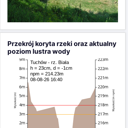
Przekrój koryta rzeki oraz aktualny
poziom lustra wody
9m
223m
Tuchów - rz. Biała
h = 23cm, d = -1cm
8m
222m
npm = 214.23m
7m
221m
08-08-26 16:40
6m
220m
Wysokość (m npm)
Wysokość (m)
5m
219m
4m
218m
3m
217m
2m
216m