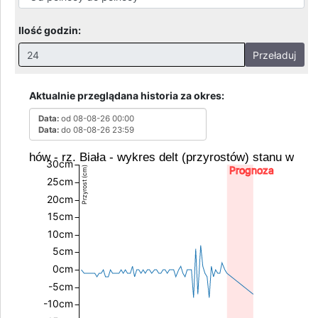
Ilość godzin:
Przeładuj
Nieprawidłowa wartość. Prawidłowe wartości to:
Godziny: 1-168, Dni: 1-30, Miesiące: 1 - 2
Aktualnie przeglądana historia za okres:
Data:
od 08-08-26 00:00
Data:
do 08-08-26 23:59
Tuchów - rz. Biała - wykres delt (przyrostów) stanu wody
30cm
Prognoza
Przyrost (cm)
25cm
20cm
15cm
10cm
5cm
0cm
-5cm
-10cm