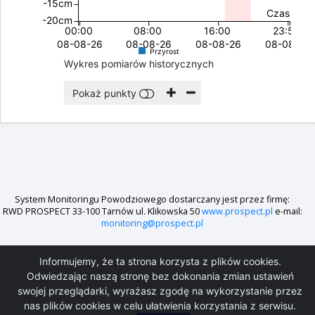
-15cm
Czas
-20cm
00:00
08:00
16:00
23:59
08-08-26
08-08-26
08-08-26
08-08-26
Przyrost
Wykres pomiarów historycznych
Pokaż punkty
System Monitoringu Powodziowego dostarczany jest przez firmę:
RWD PROSPECT 33-100 Tarnów ul. Klikowska 50
www.prospect.pl
e-mail:
monitoring@prospect.pl
Informujemy, że ta strona korzysta z plików cookies.
Odwiedzając naszą stronę bez dokonania zmian ustawień
swojej przeglądarki, wyrażasz zgodę na wykorzystanie przez
Layout zgodny z WCAG wykonała firma
WEBimpuls.pl
nas plików cookies w celu ułatwienia korzystania z serwisu.