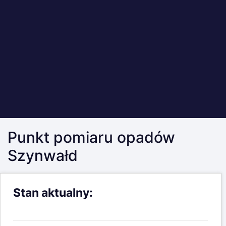
Stan aktualny:
Intensywność opadu -
brak stanów
ostrzegawczych i alarmowych
Komunikat testowy.
Data pomiaru:
2026-08-08 01:00:00
2
Intensywność opadu:
0 (L/m
)/h
2
Stan ostrzegawczy:
10 (L/m
)/h
2
Stan alarmowy:
25 (L/m
)/h
Aktualne pomiary poziomu opadów