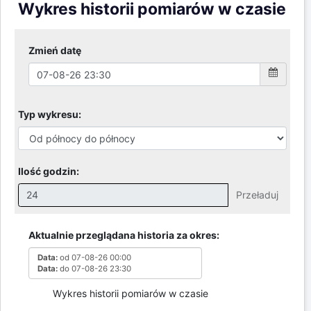
Wykres historii pomiarów w czasie
Zmień datę
Typ wykresu:
Ilość godzin:
Przeładuj
Nieprawidłowa wartość. Prawidłowe wartości to:
Godziny: 1-168, Dni: 1-30, Miesiące: 1 - 2
Aktualnie przeglądana historia za okres:
Data:
od 07-08-26 00:00
Data:
do 07-08-26 23:30