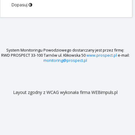
Szynwałd - opad 5 - minutowy
0.11mm
Wysokość opadu (l/m²/h)
0.1mm
0.09mm
0.08mm
0.07mm
0.06mm
0.05mm
0.04mm
0.03mm
0.02mm
0.01mm
0mm
Czas
00:00
08:00
16:00
23:59
07-08-26
07-08-26
07-08-26
07-08-26
Wysokość opadu
Wykres historii pomiarów w czasie
Dopasuj