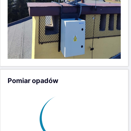
Pomiar opadów
80
Szynwałd
Int. opadu = 0(l/m²/h)
70
07-08-26 23:00
60
Intensywność opadu (l/m²/h)
50
40
30
Poziom alarmowy
20
10
Poziom ostrzegawczy
0
Aktualna wysokość opadu
Aktualny pomiar opadów