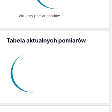
Tabela aktualnych pomiarów
Data pomiaru
Intensywność
dd-mm-yy hh:mm
(l/m²/h)
07-08-26 23:00
0
07-08-26 22:15
0
07-08-26 22:10
1.2
07-08-26 22:00
0
07-08-26 21:00
0
07-08-26 20:00
0
07-08-26 19:00
0
07-08-26 18:55
1.2
07-08-26 18:00
0