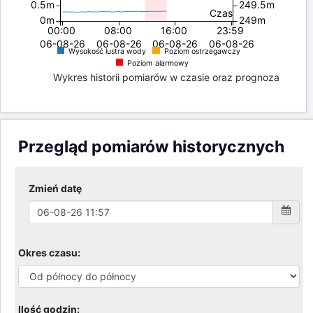
0.5m
249.5m
Czas
0m
249m
00:00
08:00
16:00
23:59
06-08-26
06-08-26
06-08-26
06-08-26
Wysokość lustra wody
Poziom ostrzegawczy
Poziom alarmowy
Wykres historii pomiarów w czasie oraz prognoza
Przegląd pomiarów historycznych
Zmień datę
Okres czasu:
Ilość godzin: