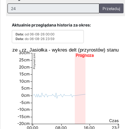
Przeładuj
Nieprawidłowa wartość. Prawidłowe wartości to:
Godziny: 1-168, Dni: 1-30, Miesiące: 1 - 2
Aktualnie przeglądana historia za okres:
Data:
od 06-08-26 00:00
Data:
do 06-08-26 23:59
Jedlicze - rz. Jasiołka - wykres delt (przyrostów) stanu wo
30cm
Prognoza
Przyrost (cm)
25cm
20cm
15cm
10cm
5cm
0cm
-5cm
-10cm
-15cm
Czas
-20cm
00:00
08:00
16:00
23:59