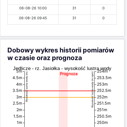
06-08-26 10:00
31
0
06-08-26 09:45
31
0
Dobowy wykres historii pomiarów
w czasie oraz prognoza
Jedlicze - rz. Jasiołka - wysokość lustra wody
5m
254m
Prognoza
Wysokość lustra wody (m)
Wysokość lustra wody (m npm)
4.5m
253.5m
4m
253m
3.5m
252.5m
3m
252m
2.5m
251.5m
2m
251m
1.5m
250.5m
1m
250m