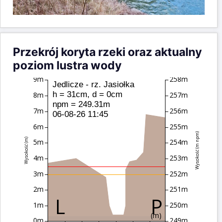
Przekrój koryta rzeki oraz aktualny
poziom lustra wody
9m
258m
Jedlicze - rz. Jasiołka
h = 31cm, d = 0cm
8m
257m
npm = 249.31m
7m
256m
06-08-26 11:45
6m
255m
Wysokość (m npm)
Wysokość (m)
5m
254m
4m
253m
3m
252m
2m
251m
1m
250m
(m)
0m
249m