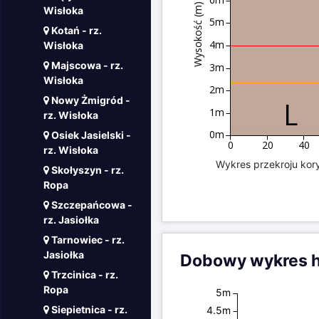
Wysokość (m)
Wisłoka
5m
Kotań - rz.
4m
Wisłoka
Majscowa - rz.
3m
Wisłoka
2m
Nowy Żmigród -
1m
rz. Wisłoka
0m
Osiek Jasielski -
0
20
40
rz. Wisłoka
Wykres przekroju kory
Skołyszyn - rz.
Ropa
Szczepańcowa -
rz. Jasiołka
Tarnowiec - rz.
Jasiołka
Dobowy wykres hi
Trzcinica - rz.
Ropa
5m
Siepietnica - rz.
4.5m