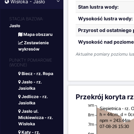
Wisłoka - Jasło
Stan lustra wody:
Wysokość lustra wody:
STACJA BAZOWA:
Jasło
Przyrost od ostatniego
Mapa obszaru
Wysokość nad poziome
Zestawienie
wykresów
Aktualne pomiary poziomu lu
PUNKTY POMIAROWE
(WODNE)
Biecz - rz. Ropa
Jasło - rz.
Jasiołka
Przekrój koryta r
Jedlicze - rz.
Jasiołka
9m
Siepietnica - rz.
Jasło ul.
8m
h = 44cm, d = 0
Mickiewicza - rz.
npm = 243.44m
Wisłoka
7m
07-08-26 15:30
Kąty - rz.
6m