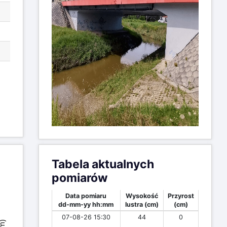
Tabela aktualnych
pomiarów
Data pomiaru
Wysokość
Przyrost
dd-mm-yy hh:mm
lustra (cm)
(cm)
07-08-26 15:30
44
0