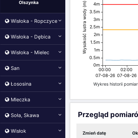
Olszynka
Wysokość lustra wody (m)
4m
3.5m
3m
Wisłoka - Ropczyce
2.5m
2m
Wisłoka - Dębica
1.5m
1m
Wisłoka - Mielec
0.5m
0m
San
00:00
02:00
07-08-26
07-08-26
Łososina
Wykres historii pomia
Mleczka
Przegląd pomiar
Soła, Skawa
Wisłok
Zmień datę
Ok