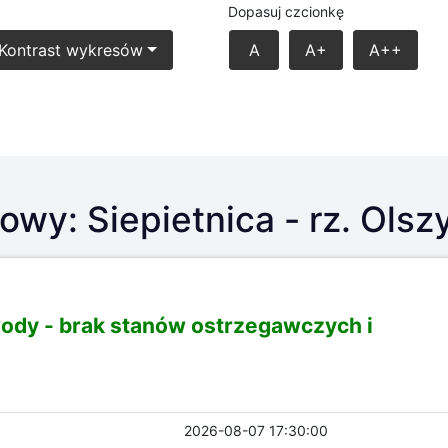
Dopasuj czcionkę
Kontrast wykresów
A
A+
A++
owy: Siepietnica - rz. Olsz
wody -
brak stanów ostrzegawczych i
2026-08-07 17:30:00