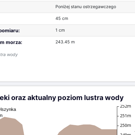
Poniżej stanu ostrzegawczego
45 cm
 pomiaru:
1 cm
m morza:
243.45 m
stra wody
zeki oraz aktualny poziom lustra wody
252m
 Olszynka
251m
cm
250m
249m