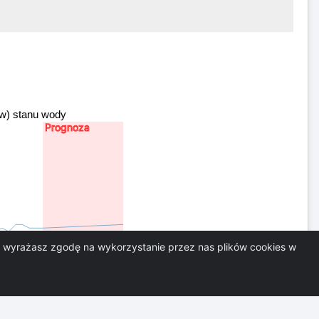
tów) stanu wody
Prognoza
i, wyrażasz zgodę na wykorzystanie przez nas plików cookies w
Czas
:00
16:00
18:00
20:00
22:00
23:59