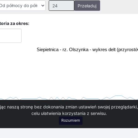
Przeładuj
Nieprawidłowa wartość.
Prawidłowe wartości to:
oria za okres:
Godziny: 1-168, Dni: 1-30,
Miesiące: 1 - 2
Siepietnica - rz. Olszynka - wykres delt (przyros
ając naszą stronę bez dokonania zmian ustawień swojej przeglądark
celu ułatwienia korzystania z serwisu.
Rozumiem
00
04:00
06:00
08:00
10:00
12:00
14