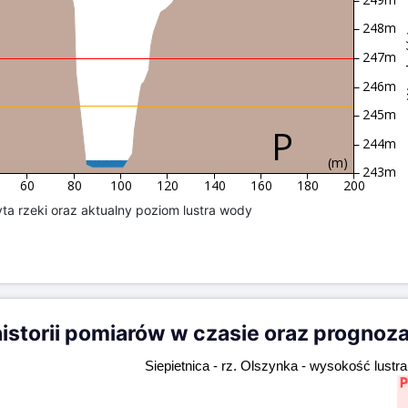
Wysok
248m
247m
246m
245m
244m
(m)
243m
60
80
100
120
140
160
180
200
ta rzeki oraz aktualny poziom lustra wody
storii pomiarów w czasie oraz prognoz
Siepietnica - rz. Olszynka - wysokość lustr
P