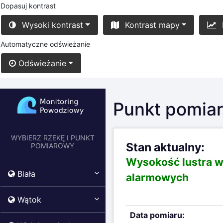
Dopasuj kontrast
Wysoki kontrast
Kontrast mapy
Automatyczne odświeżanie
Odświeżanie
Punkt pomiar
WYBIERZ RZEKĘ I PUNKT
Stan aktualny:
POMIAROWY
Wysokość lustra 
Biała
alarmowych
Wątok
Data pomiaru: