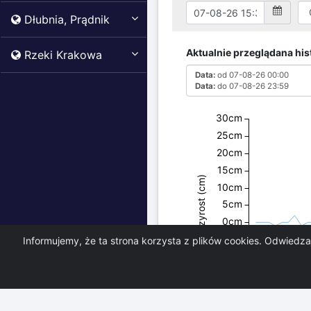
Dłubnia, Prądnik
Aktualnie przeglądana hist
Rzeki Krakowa
Data:
od 07-08-26 00:00
Data:
do 07-08-26 23:59
30cm
25cm
20cm
15cm
Przyrost (cm)
10cm
5cm
0cm
-5cm
Informujemy, że ta strona korzysta z plików cookies. Odwiedz
-10cm
-15cm
-20cm
00:00
02: