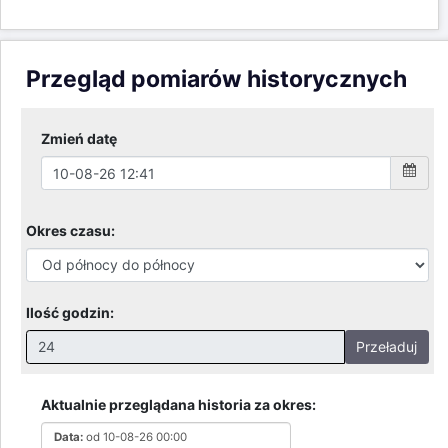
Przegląd pomiarów historycznych
Zmień datę
Okres czasu:
Ilość godzin:
Przeładuj
Nieprawidłowa wartość. Prawidłowe wartości to:
Godziny: 1-168, Dni: 1-30, Miesiące: 1 - 2
Aktualnie przeglądana historia za okres:
Data:
od 10-08-26 00:00