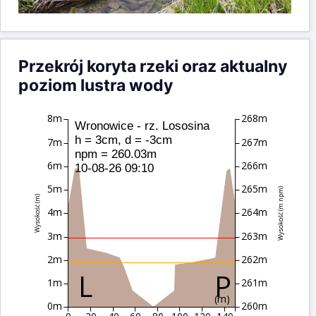
Przekrój koryta rzeki oraz aktualny
poziom lustra wody
8m
268m
Wronowice - rz. Lososina
h = 3cm, d = -3cm
7m
267m
npm = 260.03m
6m
266m
10-08-26 09:10
5m
265m
Wysokość (m npm)
Wysokość (m)
4m
264m
3m
263m
2m
262m
1m
261m
(m)
0m
260m