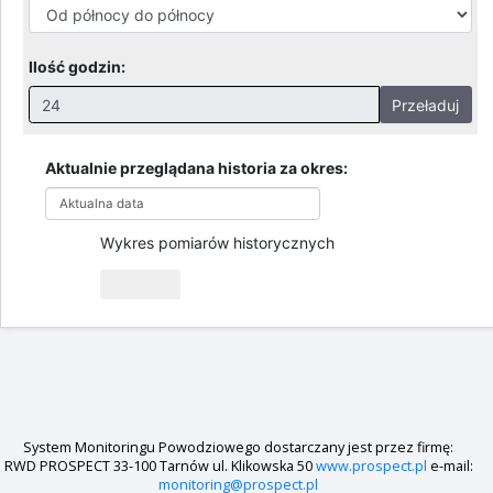
Przegląd pomiarów historycznych
Zmień datę
Okres czasu:
Ilość godzin:
Przeładuj
Nieprawidłowa wartość. Prawidłowe wartości to:
Godziny: 1-168, Dni: 1-30, Miesiące: 1 - 2
Aktualnie przeglądana historia za okres:
Aktualna data