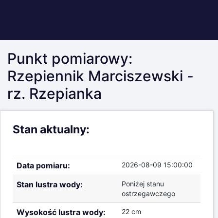
Data pomiaru:
2026-08-09 15:00:00
Stan lustra wody:
Poniżej stanu
ostrzegawczego
Wysokość lustra wody:
22 cm
Przyrost od ostatniego
0 cm
pomiaru:
Wysokość nad
233.52 m
poziomem morza:
Aktualne pomiary poziomu lustra wody
Zdjęcie punktu pomiarowego: