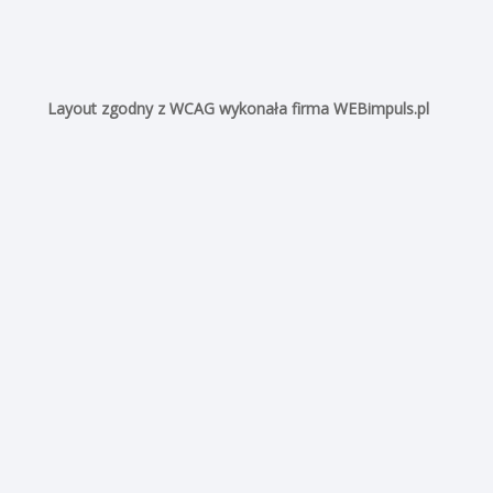
Wykres pomiarów historycznych
System Monitoringu Powodziowego dostarczany jest przez firmę:
RWD PROSPECT 33-100 Tarnów ul. Klikowska 50
www.prospect.pl
e-mail:
monitoring@prospect.pl