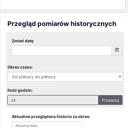
Przegląd pomiarów historycznych
Zmień datę
Okres czasu:
Ilość godzin:
Przeładuj
Nieprawidłowa wartość. Prawidłowe wartości to:
Godziny: 1-168, Dni: 1-30, Miesiące: 1 - 2
Aktualnie przeglądana historia za okres:
Data:
od 06-08-26 00:00