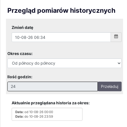
Przegląd pomiarów historycznych
Zmień datę
Okres czasu:
Ilość godzin:
Przeładuj
Nieprawidłowa wartość. Prawidłowe wartości to:
Godziny: 1-168, Dni: 1-30, Miesiące: 1 - 2
Aktualnie przeglądana historia za okres:
Data:
od 10-08-26 00:00
Data:
do 10-08-26 23:59